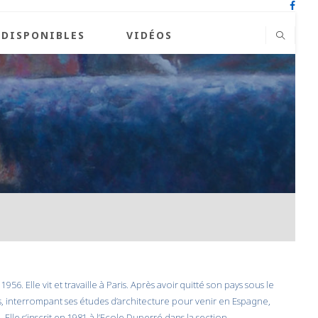
 DISPONIBLES
VIDÉOS
6. Elle vit et travaille à Paris. Après avoir quitté son pays sous le
ans, interrompant ses études d’architecture pour venir en Espagne,
. Elle s’inscrit en 1981 à l’Ecole Duperré dans la section