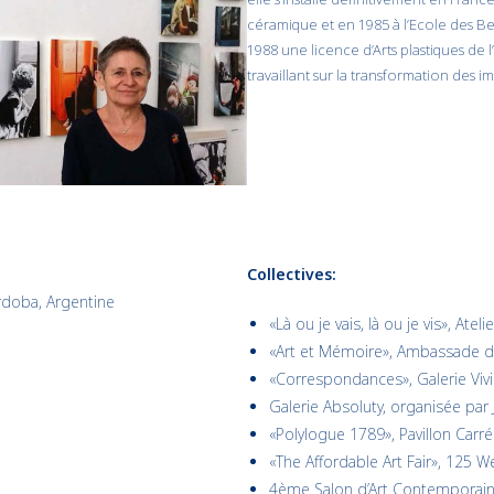
céramique et en 1985 à l’Ecole des Bea
1988 une licence d’Arts plastiques de l’
travaillant sur la transformation des i
Collectives:
ordoba, Argentine
«Là ou je vais, là ou je vis», Atel
«Art et Mémoire», Ambassade de
«Correspondances», Galerie Vivie
Galerie Absoluty, organisée par 
«Polylogue 1789», Pavillon Carr
«The Affordable Art Fair», 125 W
4ème Salon d’Art Contemporain 