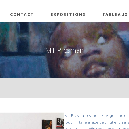
CONTACT
EXPOSITIONS
TABLEAUX
Mili Presman
Mili Presman est née en Argentine en 195
joug militaire à l’âge de vingt et un 
elle s’installe définitivement en France