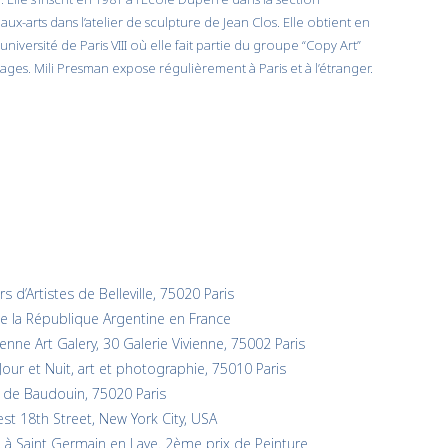
ux-arts dans l’atelier de sculpture de Jean Clos. Elle obtient en
université de Paris VIII où elle fait partie du groupe “Copy Art”
mages. Mili Presman expose régulièrement à Paris et à l’étranger.
iers d’Artistes de Belleville, 75020 Paris
 la République Argentine en France
nne Art Galery, 30 Galerie Vivienne, 75002 Paris
Jour et Nuit, art et photographie, 75010 Paris
é de Baudouin, 75020 Paris
est 18th Street, New York City, USA
à Saint Germain en Laye. 2ème prix de Peinture